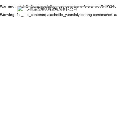
Warning
: mkdir(): No space left on device in
/www/wwwroot/NEW14ch
首页
Warning
: file_put_contents(./cachefile_yuan/laiyechang.com/cache/1a/