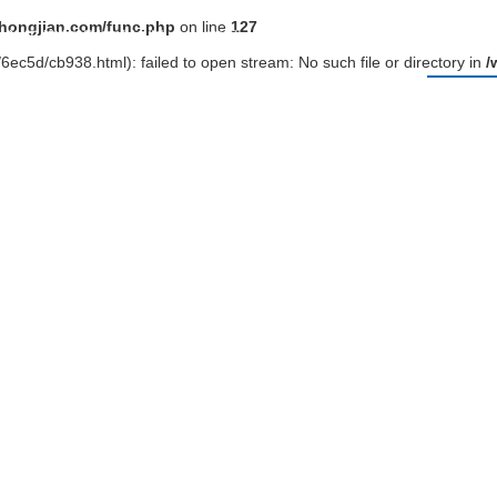
ongjian.com/func.php
on line
127
关于榴莲视频破解版
产品中心
工程案例
新闻动
6ec5d/cb938.html): failed to open stream: No such file or directory in
/
新闻动态