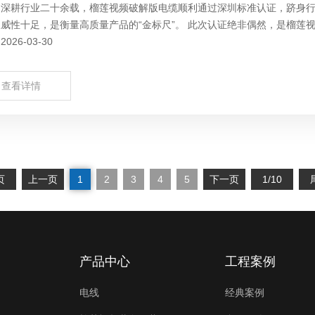
：深耕行业二十余载，榴莲视频破解版电缆顺利通过深圳标准认证，跻身行
威性十足，是衡量高质量产品的“金标尺”。 此次认证绝非偶然，是榴莲视
026-03-30
查看详情
页
上一页
1
2
3
4
5
下一页
1/10
产品中心
工程案例
电线
经典案例