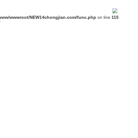
态
联系榴莲视频破解版
外贸独立站
www/wwwroot/NEW14chongjian.com/func.php
on line
115