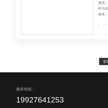
喜讯
性与权
发布：2
首
服务热线：
19927641253