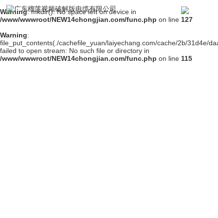
Warning
: mkdir(): No space left on device in
/www/wwwroot/NEW14chongjian.com/func.php
on line
127
Warning
:
file_put_contents(./cachefile_yuan/laiyechang.com/cache/2b/31d4e/da
failed to open stream: No such file or directory in
/www/wwwroot/NEW14chongjian.com/func.php
on line
115
联系榴莲视频破解版
为消费者提供环保健康、无(毒)污染的电线电缆